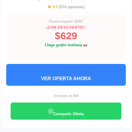
Negro
4.5
(974 opiniones)
Precio regular: $887
¡CON DESCUENTO!:
$629
Llega gratis mañana
VER OFERTA AHORA
24 meses de $38
Compartir Oferta