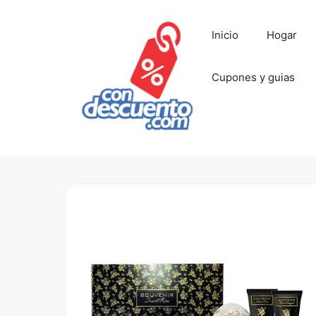
Saltar
al
Inicio
Hogar
contenido
Cupones y guias