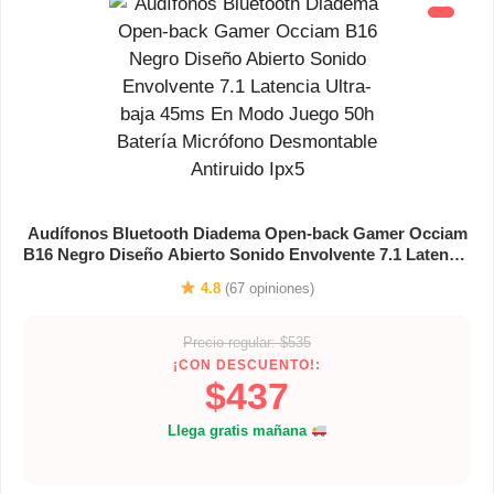
Audífonos Bluetooth Diadema Open-back Gamer Occiam
B16 Negro Diseño Abierto Sonido Envolvente 7.1 Latencia
Ultra-baja 45ms En Modo Juego 50h Batería Micrófono
4.8
(67 opiniones)
Desmontable Antiruido Ipx5
Precio regular: $535
¡CON DESCUENTO!:
$437
Llega gratis mañana