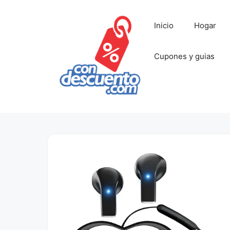
Saltar
al
Inicio
Hogar
contenido
Cupones y guias