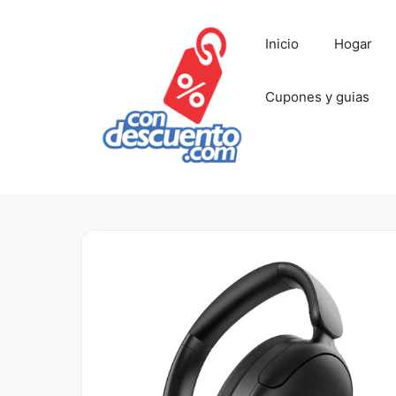
Saltar
al
Inicio
Hogar
contenido
Cupones y guias