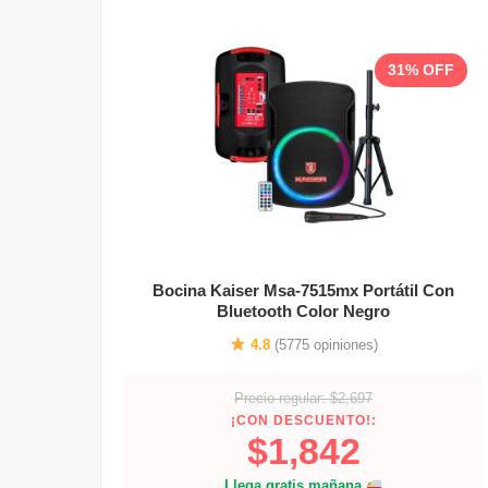
31% OFF
Bocina Kaiser Msa-7515mx Portátil Con
Bluetooth Color Negro
4.8
(5775 opiniones)
Precio regular: $2,697
¡CON DESCUENTO!:
$1,842
Llega gratis mañana