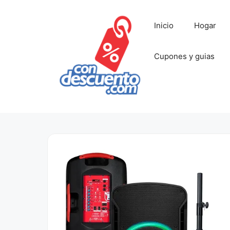
Saltar
al
Inicio
Hogar
contenido
Cupones y guias