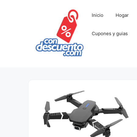
Saltar
al
Inicio
Hogar
contenido
Cupones y guias