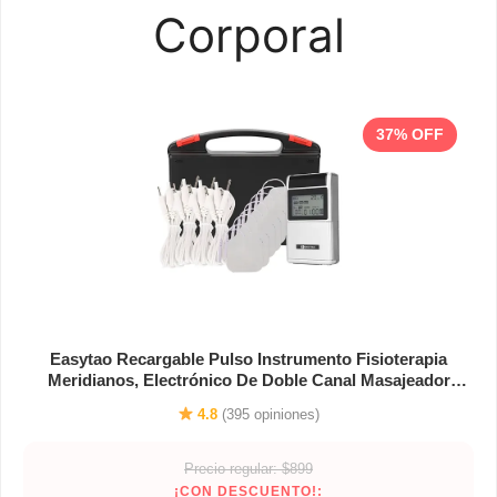
Corporal
37% OFF
Easytao Recargable Pulso Instrumento Fisioterapia
Meridianos, Electrónico De Doble Canal Masajeador
Muscular De 5 Modos, Tens Electro Estimulador Muscular
4.8
(395 opiniones)
Profesional Para Aliviar El Dolor Corporal
Precio regular: $899
¡CON DESCUENTO!: