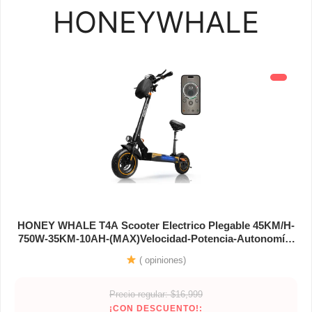
HONEYWHALE
HONEY WHALE T4A Scooter Electrico Plegable 45KM/H-
750W-35KM-10AH-(MAX)Velocidad-Potencia-Autonomía-
Capacidad de la Batería, Patin Eléctrico Asiento
( opiniones)
Desmontable, Iluminación Ambiental HONEYWHALE
Precio regular: $16,999
¡CON DESCUENTO!: