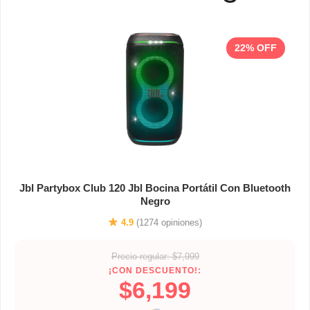
22% OFF
Jbl Partybox Club 120 Jbl Bocina Portátil Con Bluetooth
Negro
4.9
(1274 opiniones)
Precio regular: $7,999
¡CON DESCUENTO!:
$6,199