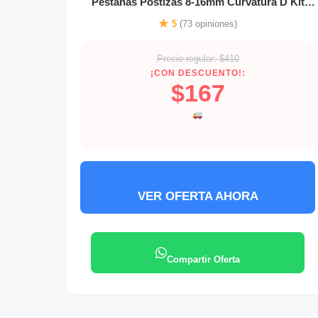
Pestañas Postizas 8-16mm Curvatura D Kit
Pestañas En Casa Con Pegamento Removedor
5
(73 opiniones)
Pinza Kit De Pestañas Extensiones Pestañas
Natural Naisieka A02 1.6 Cm
Precio regular: $410
¡CON DESCUENTO!:
$167
VER OFERTA AHORA
Compartir Oferta