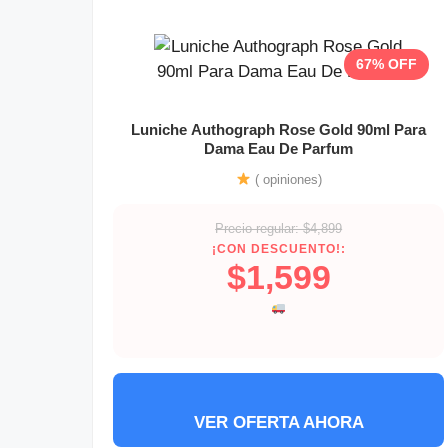
67% OFF
Luniche Authograph Rose Gold 90ml Para
Dama Eau De Parfum
( opiniones)
Precio regular: $4,899
¡CON DESCUENTO!:
$1,599
VER OFERTA AHORA