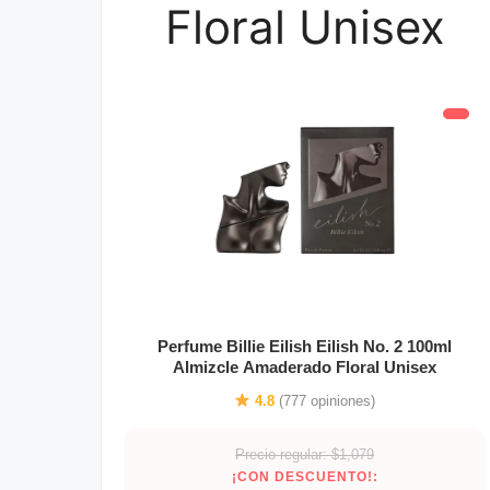
Floral Unisex
Perfume Billie Eilish Eilish No. 2 100ml
Almizcle Amaderado Floral Unisex
4.8
(777 opiniones)
Precio regular: $1,079
¡CON DESCUENTO!: