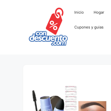
Saltar
al
Inicio
Hogar
contenido
Cupones y guias