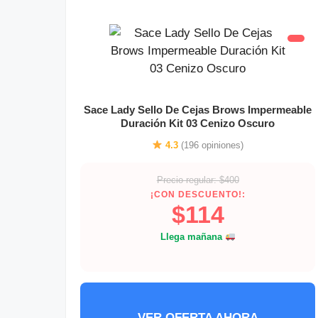
Sace Lady Sello De Cejas Brows Impermeable
Duración Kit 03 Cenizo Oscuro
4.3
(196 opiniones)
Precio regular: $400
¡CON DESCUENTO!:
$114
Llega mañana
VER OFERTA AHORA