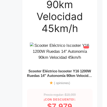
90km
Velocidad
45km/h
Scooter Eléctrico Iscooter Y16 1200W
Ruedas 14″ Autonomía 90km Velocidad
45km/h
( opiniones)
Precio regular: $18,999
¡CON DESCUENTO!:
$7,979