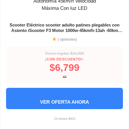
Scooter Eléctrico scooter adulto patines plegables con
Asiento iScooter F3 Motor 1000w-45km/h-13ah -60km
Autonomía 45km/h Velocidad Máxima Con luz LED
( opiniones)
Precio regular: $10,999
¡CON DESCUENTO!:
$6,799
VER OFERTA AHORA
24 meses $410