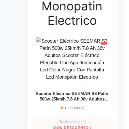
Monopatin
Electrico
Scooter Eléctrico SEEMAR S3 Patín
500w 25km/h 7.8 Ah 36v Adultos
Scooter Eléctrico Plegable Con App
( opiniones)
Iluminación Led Color Negro Con
Pantalla Lcd Monopatin Electrico
Precio regular: $
¡CON DESCUENTO!: