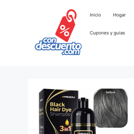
Saltar
al
Inicio
Hogar
contenido
Cupones y guias