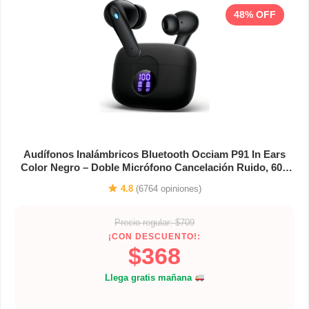
48% OFF
Audífonos Inalámbricos Bluetooth Occiam P91 In Ears
Color Negro – Doble Micrófono Cancelación Ruido, 60h
Total Playtime, 13mm Drivers Hifi, Anc 30db, 45ms
4.8
(6764 opiniones)
Latencia Baja, Carga Rápida 10min
Precio regular: $709
¡CON DESCUENTO!:
$368
Llega gratis mañana