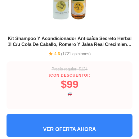
Kit Shampoo Y Acondicionador Anticaída Secreto Herbal
1l C/u Cola De Caballo, Romero Y Jalea Real Crecimiento
Capilar Fortalece Y Reduce La Caída Todo Tipo De
4.6
(1721 opiniones)
Cabello
Precio regular: $124
¡CON DESCUENTO!:
$99
VER OFERTA AHORA